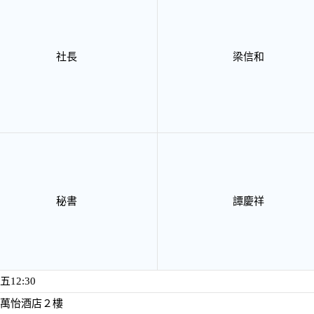
社長
梁信和
秘書
譚慶祥
五12:30
萬怡酒店２樓