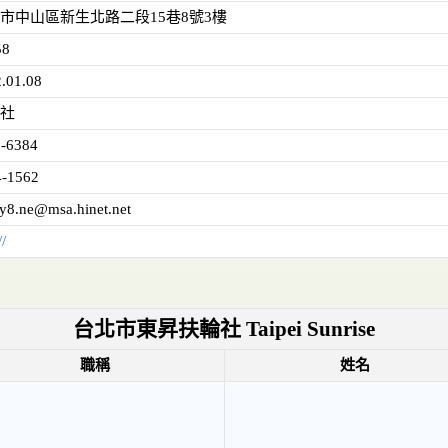
市中山區新生北路二段15巷8號3樓
58
.01.08
社
1-6384
4-1562
ry8.ne@msa.hinet.net
//
台北市東昇扶輪社 Taipei Sunrise
職稱
姓名