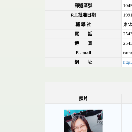
郵遞區號
104
R.I.批准日期
1991
輔 導 社
東北
電 話
2543
傳 真
254
E - mail
tsun
網 址
http:
照片