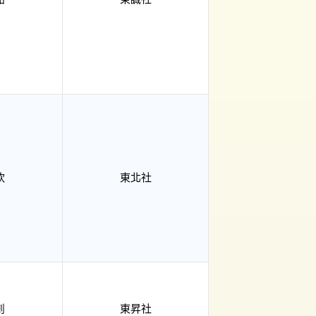
欽
東北社
釗
東昇社