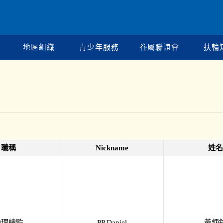
地區組織
青少年服務
眷屬聯誼會
扶輪
職稱
Nickname
姓名
助理總監
PP Daniel
黃炳