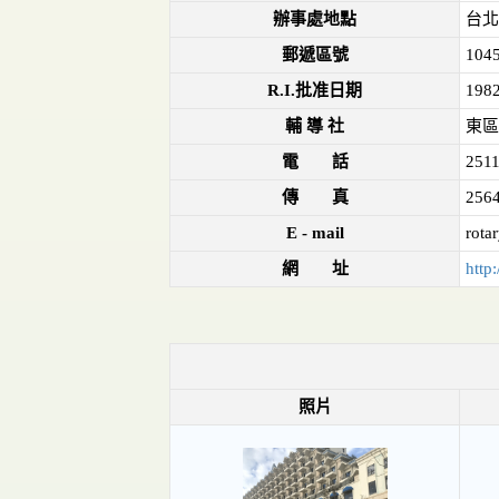
辦事處地點
台北
郵遞區號
104
R.I.批准日期
1982
輔 導 社
東區
電 話
251
傳 真
256
E - mail
rota
網 址
http:
照片