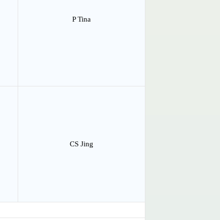
P Tina
CS Jing