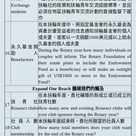
Exchange
扶輪社的政策和扶輪青年交流認證標準，並且
students
必須在地區扶輪青年交流計劃的直接監督下運
作
在本扶輪年度中，將指定基金會的永久基金為
資產計畫受益者的信息通知扶輪基金會的個人
或夫妻，或者以一次捐獻1000美元或以上給永
久基金的個人或夫妻
永久基金捐
During the Rotary year how many individuals or
16
助人
couples will inform The Rotary Foundation of
Benefactors
their estate plans to include the Endowment
Fund as a beneficiary or will make an outright
gift of US$1000 or more to the Endowment
Fund?
Expand Our Reach 擴展我們的觸及
在本扶輪年度，貴社輔導的新成立或已成立的
扶青社
扶青社數
17
Rotaract clubs
How many new and existing Rotaract clubs will
your club sponsor during the Rotary year?
社員人數
本扶輪年度結束時，貴社所期望的社員人數
18
Club
How many total members does your club want
membership
by the end of the Rotary year?