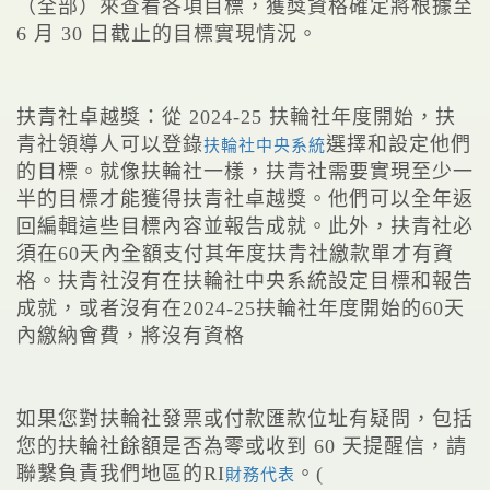
（全部）來查看各項目標，獲獎資格確定將根據至
6 月 30 日截止的目標實現情況。
扶青社卓越獎：從 2024-25 扶輪社年度開始，扶
青社領導人可以登錄
選擇和設定他們
扶輪社中央系統
的目標。就像扶輪社一樣，扶青社需要實現至少一
半的目標才能獲得扶青社卓越獎。他們可以全年返
回編輯這些目標內容並報告成就。此外，扶青社必
須在60天內全額支付其年度扶青社繳款單才有資
格。扶青社沒有在扶輪社中央系統設定目標和報告
成就，或者沒有在2024-25扶輪社年度開始的60天
內繳納會費，將沒有資格
如果您對扶輪社發票或付款匯款位址有疑問，包括
您的扶輪社餘額是否為零或收到 60 天提醒信，請
聯繫負責我們地區的RI
。(
財務代表