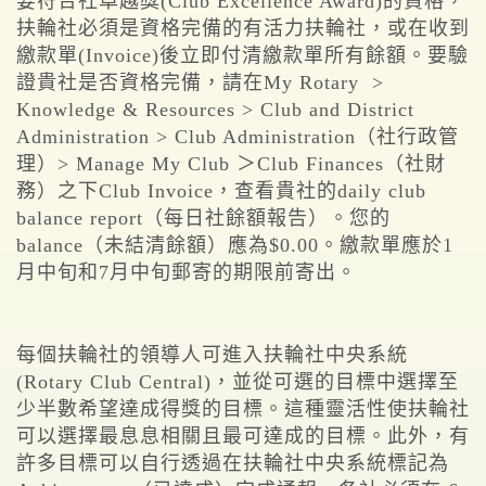
要符合社卓越獎(Club Excellence Award)的資格，
扶輪社必須是資格完備的有活力扶輪社，或在收到
繳款單(Invoice)後立即付清繳款單所有餘額。要驗
證貴社是否資格完備，請在My Rotary >
Knowledge & Resources > Club and District
Administration > Club Administration（社行政管
理）> Manage My Club ＞Club Finances（社財
務）之下Club Invoice，查看貴社的daily club
balance report（每日社餘額報告）。您的
balance（未結清餘額）應為$0.00。繳款單應於1
月中旬和7月中旬郵寄的期限前寄出。
每個扶輪社的領導人可進入扶輪社中央系統
(Rotary Club Central)，並從可選的目標中選擇至
少半數希望達成得獎的目標。這種靈活性使扶輪社
可以選擇最息息相關且最可達成的目標。此外，有
許多目標可以自行透過在扶輪社中央系統標記為