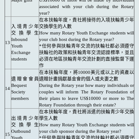
Major gifts
US$10000 or more will be made by individuals
associated with your club during the Rotary
year?
在本扶輪年度，貴社將接待的入境扶輪青少年
入境青少年
交換學生的人數
交換學生
How many Rotary Youth Exchange students will
Inbound
your club host during the Rotary year?
13
Youth
*任何參與扶輪青年交流的扶輪社都必須遵守
Exchange
扶輪社的政策和扶輪青年交流認證標準，並且
students
必須在地區扶輪青年交流計劃的直接監督下運
作
在本扶輪年度，將10000美元或以上的資產以
遺贈會會員
遺贈計畫捐獻基金會的個人或夫妻之數
Bequest
During the Rotary year how many individuals or
14
Society
couples will inform The Rotary Foundation of
members
their plans to leave US$10000 or more to The
Rotary Foundation through their estate?
在本扶輪年度，貴社將派遣的扶輪青少年交換
出境青少年
學生人數
交換學生
How many Rotary Youth Exchange students will
Outbound
your club sponsor during the Rotary year?
15
Youth
*任何參與扶輪青年交流的扶輪社都必須遵守