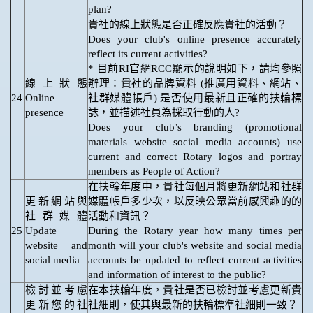
plan?
貴社的線上狀態是否正確反應貴社的活動？
Does your club's online presence accurately
reflect its current activities?
* 目前RI官網RCC顯示的說明如下，請均參照
線上狀態
辦理：貴社的品牌資料 (推廣用資料、網站、
24
Online
社群媒體帳戶) 是否使用最新且正確的扶輪標
presence
誌，並描述社員為採取行動的人?
Does your club’s branding (promotional
materials website social media accounts) use
current and correct Rotary logos and portray
members as People of Action?
在扶輪年度中，貴社每個月將更新網站和社群
更新網站與
媒體帳戶多少次，以反映公眾當前感興趣的的
社群媒體
活動和資訊？
25
Update
During the Rotary year how many times per
website and
month will your club's website and social media
social media
accounts be updated to reflect current activities
and information of interest to the public?
檢討並考慮
在本扶輪年度，貴社是否已檢討並考慮更新貴
更新您的社
社細則，使其與最新的扶輪標準社細則一致？