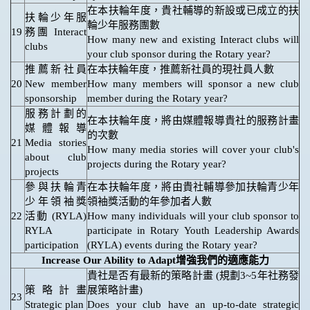
在本扶輪年度，貴社輔導的新設或已成立的扶
扶輪少年服
輪少年服務團數
19
務團 Interact
How many new and existing Interact clubs will
clubs
your club sponsor during the Rotary year?
推薦新社員
在本扶輪年度，推薦新社員的現社員人數
20
New member
How many members will sponsor a new club
sponsorship
member during the Rotary year?
服務計劃的
在本扶輪年度，將由媒體報導貴社的服務計畫
媒體報導
的次數
21
Media stories
How many media stories will cover your club's
about club
projects during the Rotary year?
projects
參與扶輪青
在本扶輪年度，將由貴社輔導參加扶輪青少年
少年領袖獎
領袖獎活動的年參加者人數
22
活動 (RYLA)
How many individuals will your club sponsor to
RYLA
participate in Rotary Youth Leadership Awards
participation
(RYLA) events during the Rotary year?
Increase Our Ability to Adapt增強我們的適應能力
貴社是否有最新的策略計畫 (規劃3~5年社務發
策略計畫
展策略計畫)
23
Strategic plan
Does your club have an up-to-date strategic