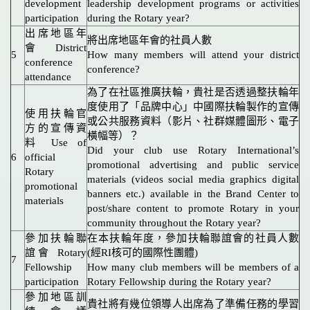
development
leadership development programs or activities
participation
during the Rotary year?
出席地區年
將出席地區年會的社員人數
會 District
5
How many members will attend your district
conference
conference?
attendance
為了在社區推廣扶輪，貴社是否透過整扶輪年
度使用了「品牌中心」中國際扶輪製作的宣傳
使用扶輪官
或公共服務資料（影片、社群媒體圖形、電子
方的宣傳資
橫幅等）？
料 Use of
Did your club use Rotary International’s
6
official
promotional advertising and public service
Rotary
materials (videos social media graphics digital
promotional
banners etc.) available in the Brand Center to
materials
post/share content to promote Rotary in your
community throughout the Rotary year?
參加扶輪聯
在本扶輪年度，參加扶輪聯誼會的社員人數
誼會 Rotary
(經RI核可的國際性團體)
7
Fellowship
How many club members will be members of a
participation
Rotary Fellowship during the Rotary year?
參加地區訓
貴社將有幾位領導人出席為了準備任務的學習