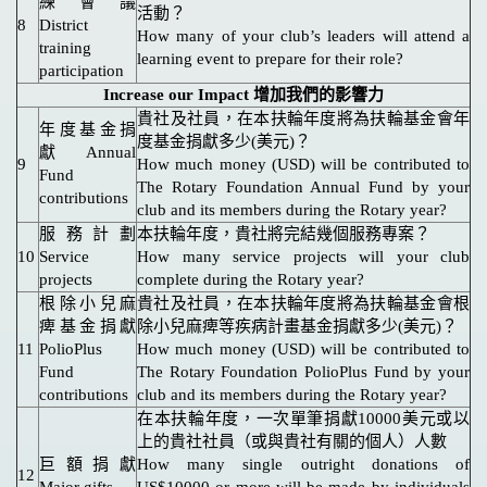
練會議
活動？
8
District
How many of your club’s leaders will attend a
training
learning event to prepare for their role?
participation
Increase our Impact 增加我們的影響力
貴社及社員，在本扶輪年度將為扶輪基金會年
年度基金捐
度基金捐獻多少(美元)？
獻 Annual
9
How much money (USD) will be contributed to
Fund
The Rotary Foundation Annual Fund by your
contributions
club and its members during the Rotary year?
服務計劃
本扶輪年度，貴社將完結幾個服務專案？
10
Service
How many service projects will your club
projects
complete during the Rotary year?
根除小兒麻
貴社及社員，在本扶輪年度將為扶輪基金會根
痺基金捐獻
除小兒麻痺等疾病計畫基金捐獻多少(美元)？
11
PolioPlus
How much money (USD) will be contributed to
Fund
The Rotary Foundation PolioPlus Fund by your
contributions
club and its members during the Rotary year?
在本扶輪年度，一次單筆捐獻10000美元或以
上的貴社社員（或與貴社有關的個人）人數
巨額捐獻
How many single outright donations of
12