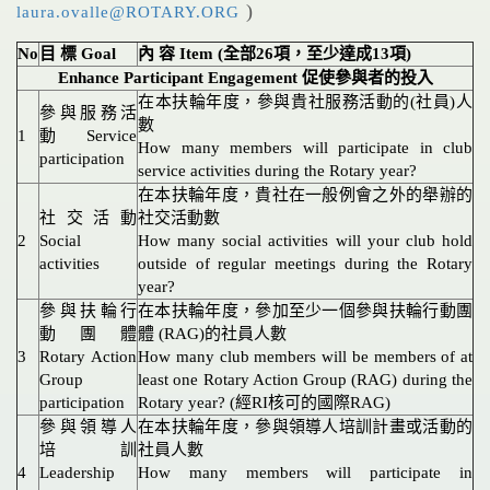
)
laura.ovalle@ROTARY.ORG
No
目 標 Goal
內 容 Item (全部26項，至少達成13項)
Enhance Participant Engagement 促使參與者的投入
在本扶輪年度，參與貴社服務活動的(社員)人
參與服務活
數
1
動 Service
How many members will participate in club
participation
service activities during the Rotary year?
在本扶輪年度，貴社在一般例會之外的舉辦的
社交活動
社交活動數
2
Social
How many social activities will your club hold
activities
outside of regular meetings during the Rotary
year?
參與扶輪行
在本扶輪年度，參加至少一個參與扶輪行動團
動團體
體 (RAG)的社員人數
3
Rotary Action
How many club members will be members of at
Group
least one Rotary Action Group (RAG) during the
participation
Rotary year? (經RI核可的國際RAG)
參與領導人
在本扶輪年度，參與領導人培訓計畫或活動的
培訓
社員人數
4
Leadership
How many members will participate in