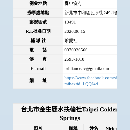
例會地點
春申食府
辦事處地點
新北市中和區民享街249-1號4樓
郵遞區號
10491
R.I.批准日期
2020.06.15
輔 導 社
珍愛社
電 話
0970026566
傳 真
2593-1018
E - mail
brilliance.rc@gmail.com
https://www.facebook.com/share/m
網 址
mibextid=LQQJ4d
台北市金生麗水扶輪社Taipei Golden
Springs
照片
職稱
姓名
Nickname