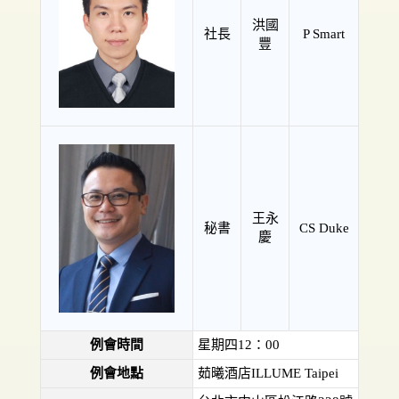
洪國
社長
P Smart
豐
王永
秘書
CS Duke
慶
例會時間
星期四12：00
例會地點
茹曦酒店ILLUME Taipei