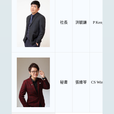
社長
洪毓謙
P Kenya
秘書
張維苓
CS Winnie