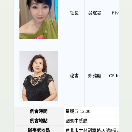
社長
吳瑄晏
P Ivy
秘書
鄭雅甄
CS Julia
例會時間
星期五 12:00
例會地點
國賓中餐廳
辦事處地點
台北市士林劍潭路16號9樓之1