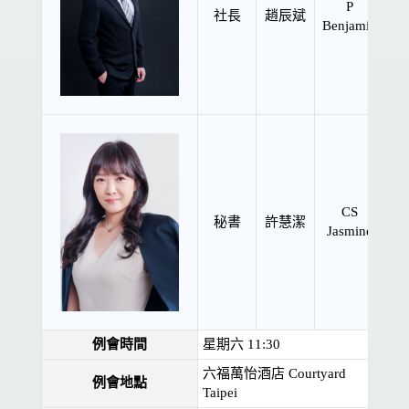
P
社長
趙辰斌
Benjamin
CS
秘書
許慧潔
Jasmine
例會時間
星期六 11:30
六福萬怡酒店 Courtyard
例會地點
Taipei