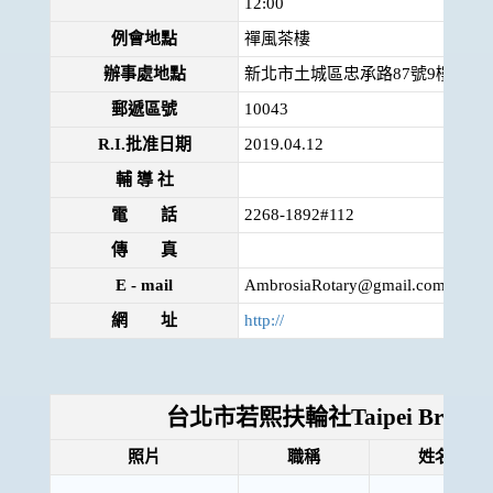
12:00
例會地點
禪風茶樓
辦事處地點
新北市土城區忠承路87號9樓
郵遞區號
10043
R.I.批准日期
2019.04.12
輔 導 社
電 話
2268-1892#112
傳 真
E - mail
AmbrosiaRotary@gmail.com
網 址
http://
台北市若熙扶輪社Taipei Brillian
照片
職稱
姓名