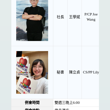
P/CP Joe
社長
王學斌
Wang
秘書
陳立貞
CS/PP Lily
例會時間
雙週三晚上6:00