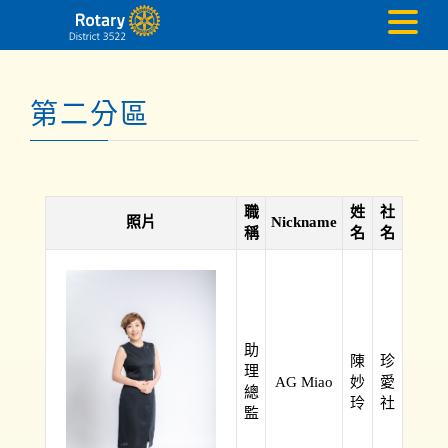
第二分區
職
姓
社
照片
Nickname
稱
名
名
助
陳
珍
理
AG Miao
妙
愛
總
玲
社
監