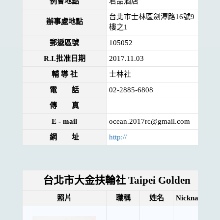
例會地點
君品酒店
台北市士林區劍潭路16號9
辦事處地點
樓之1
郵遞區號
105052
R.I.批准日期
2017.11.03
輔 導 社
士林社
電 話
02-2885-6808
傳 真
E - mail
ocean.2017rc@gmail.com
網 址
http://
台北市大金扶輪社 Taipei Golden
照片
職稱
姓名
Nickname