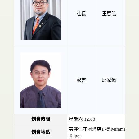
P Art
社長
王智弘
Wa
秘書
邱家億
CS Pr
例會時間
星期六 12:00
美麗信花園酒店1 樓 Miramar Gard
例會地點
Taipei