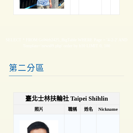
SELECT * FROM GoWeb2425_BigTable WHERE Page = '4-2-2' AND
Template='news09.php' order by h10 LIMIT 0, 100
第二分區
臺北士林扶輪社 Taipei Shihlin
照片
職稱
姓名
Nickname