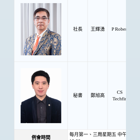
社長
王輝湧
P Robert
CS
秘書
鄭旭高
Techfin
每月第一、三周星期五 中午
例會時間