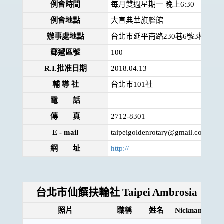
例會時間
每月雙週星期一 晚上6:30
例會地點
大直典華旗艦館
辦事處地點
台北市延平南路230巷6號3樓
郵遞區號
100
R.I.批准日期
2018.04.13
輔 導 社
台北市101社
電 話
傳 真
2712-8301
E - mail
taipeigoldenrotary@gmail.com
網 址
http://
台北市仙饌扶輪社 Taipei Ambrosia
照片
職稱
姓名
Nickname