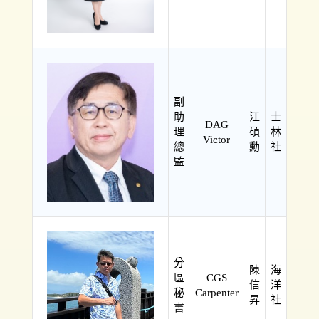
副
助
江
士
DAG
理
碩
林
Victor
總
勳
社
監
分
陳
海
區
CGS
信
洋
秘
Carpenter
昇
社
書