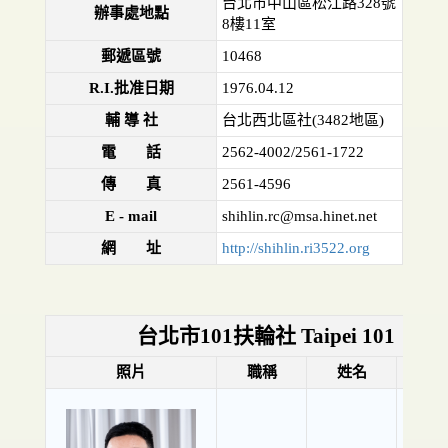
台北市中山區松江路328號
辦事處地點
8樓11室
郵遞區號
10468
R.I.批准日期
1976.04.12
輔 導 社
台北西北區社(3482地區)
電 話
2562-4002/2561-1722
傳 真
2561-4596
E - mail
shihlin.rc@msa.hinet.net
網 址
http://shihlin.ri3522.org
台北市101扶輪社 Taipei 101
照片
職稱
姓名
Nick